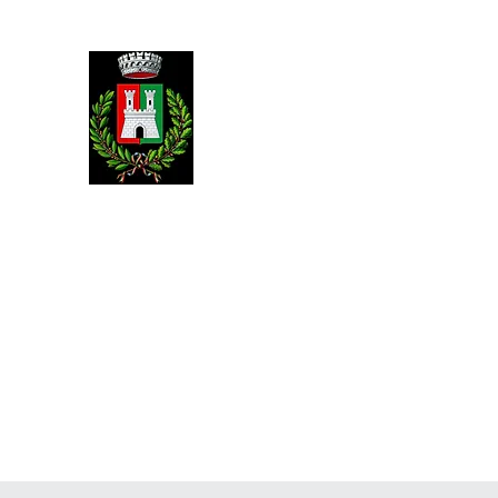
Artena
Differenzia!
Una dimostrazione concreta di amore per