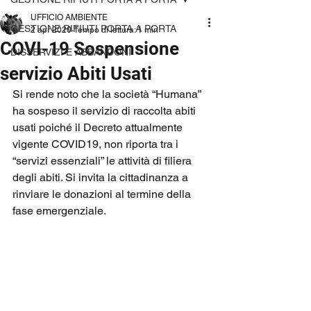
UFFICIO AMBIENTE
GESTIONE RIFIUTI PORTA A PORTA
2 apr 2020
Tempo di lettura: 1 min
COVI-19 Sospensione
DISSERVIZI E ABBANDONI
servizio Abiti Usati
Si rende noto che la società “Humana” 
ha sospeso il servizio di raccolta abiti 
usati poiché il Decreto attualmente 
vigente COVID19, non riporta tra i 
“servizi essenziali” le attività di filiera 
degli abiti. Si invita la cittadinanza a 
rinviare le donazioni al termine della 
fase emergenziale.