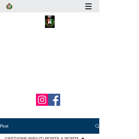
Artena
Differenzia!
Una dimostrazione concreta di amore per il
nostro paese...
contatti
Post
GESTIONE RIFIUTI PORTA A PORTA